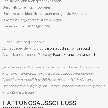
Registergericht: Amtsgericht Ansbach
Geschäftsführer: Karin Doberer
Umsatzsteuer-Identifikationsnummer gemäß §27 a des
Umsatzsteuergesetzes: DE228076326
Steuernummer: 203/236/10798
Bilder – Wen begleiten wir:
Auftraggebende: Photo by
Jason Goodman
on
Unsplash
Architekturschaffende: Photo by
Pedro Miranda
on
Unsplash
„Aus Gründen der besseren Lesbarkeit verwenden wir das generische
Maskulinum und verzichten auf die gleichzeitige Verwendung der
Sprachformen männlich, weiblich und divers (m/w/d). Sämtliche
Personenbezeichnungen gelten – sofern nicht anders kenntlich gemacht
– für alle Geschlechter.“
HAFTUNGSAUSSCHLUSS