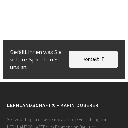
VOLKSSCHULE MIT BIZ LANS (A)
NEUE MITTELSCHULE ALTMÜNSTER
(A)
SCHMUTTERTAL GYMNASIUM DIEDORF
Gefällt Ihnen was Sie
sehen? Sprechen Sie
Kontakt
uns an.
LERNLANDSCHAFT®
- KARIN DOBERER
Seit 2001 begleiten wir europaweit die Entstehung von
LERNLANDSCHAFTEN im Rahmen von Bau- und