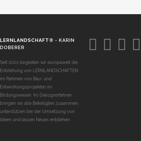
LERNLANDSCHAFT®
- KARIN
DOBERER
Seit 2001 begleiten wir europaweit die
Entstehung von LERNLANDSCHAFTEN
im Rahmen von Bau- und
Entwicklungsprojekten im
Bildungswesen. Im Dialogverfahren
bringen wir alle Beteiligten zusammen,
unterstützen bei der Umsetzung von
Ideen und lassen Neues entstehen.